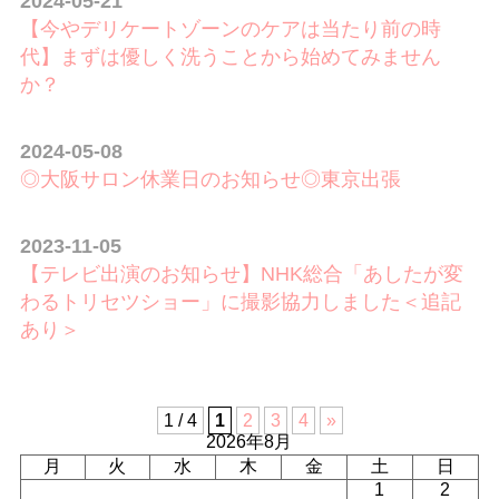
2024-05-21
【今やデリケートゾーンのケアは当たり前の時
代】まずは優しく洗うことから始めてみません
か？
2024-05-08
◎大阪サロン休業日のお知らせ◎東京出張
2023-11-05
【テレビ出演のお知らせ】NHK総合「あしたが変
わるトリセツショー」に撮影協力しました＜追記
あり＞
1 / 4
1
2
3
4
»
2026年8月
月
火
水
木
金
土
日
1
2