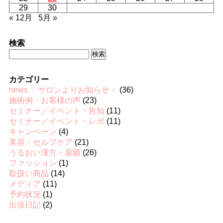
29
30
« 12月
5月 »
検索
検
索:
カテゴリー
news ・サロンよりお知らせ・
(36)
施術例・お客様の声
(23)
セミナー／イベント・告知
(11)
セミナー／イベント・レポ
(11)
キャンペーン
(4)
美容・セルフケア
(21)
うるおい漢方・薬膳
(26)
ファッション
(1)
取扱い商品
(14)
メディア
(11)
予約状況
(1)
出張日記
(2)