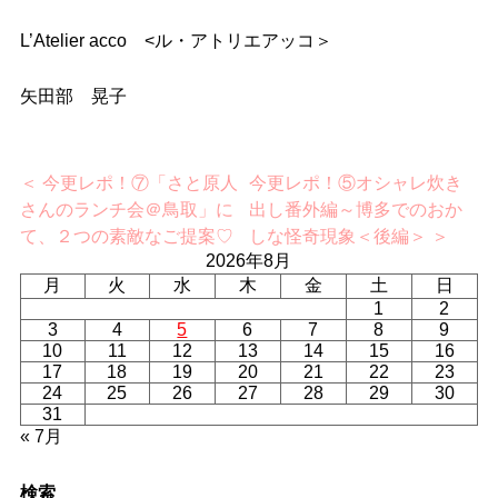
L’Atelier acco <ル・アトリエアッコ＞
矢田部 晃子
＜ 今更レポ！⑦「さと原人
今更レポ！⑤オシャレ炊き
さんのランチ会＠鳥取」に
出し番外編～博多でのおか
て、２つの素敵なご提案♡
しな怪奇現象＜後編＞ ＞
2026年8月
月
火
水
木
金
土
日
1
2
3
4
5
6
7
8
9
10
11
12
13
14
15
16
17
18
19
20
21
22
23
24
25
26
27
28
29
30
31
« 7月
検索