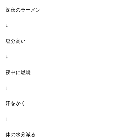
深夜のラーメン
↓
塩分高い
↓
夜中に燃焼
↓
汗をかく
↓
体の水分減る