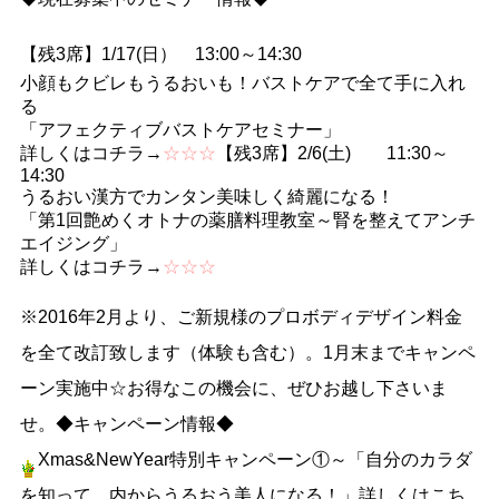
【残3席】1/17(日） 13:00～14:30
小顔もクビレもうるおいも！バストケアで全て手に入れ
る
「アフェクティブバストケアセミナー」
詳しくはコチラ→
☆☆☆
【残3席】2/6(土) 11:30～
14:30
うるおい漢方でカンタン美味しく綺麗になる！
「第1回艶めくオトナの薬膳料理教室～腎を整えてアンチ
エイジング」
詳しくはコチラ→
☆☆☆
※2016年2月より、ご新規様のプロボディデザイン料金
を全て改訂致します（体験も含む）。1月末までキャンペ
ーン実施中☆お得なこの機会に、ぜひお越し下さいま
せ。◆キャンペーン情報◆
Xmas&NewYear特別キャンペーン①～「自分のカラダ
を知って、内からうるおう美人になる！」詳しくはこち