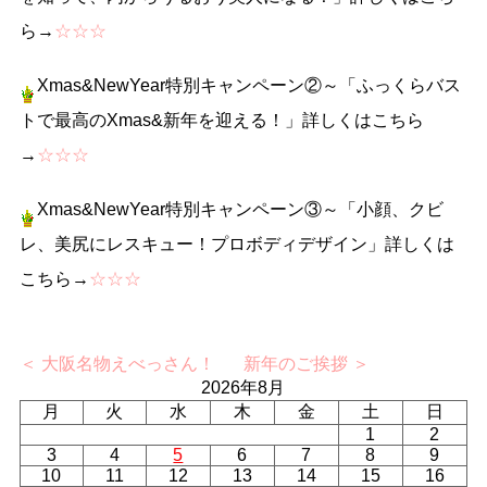
ら→
☆☆☆
Xmas&NewYear特別キャンペーン②～「ふっくらバス
トで最高のXmas&新年を迎える！」詳しくはこちら
→
☆☆☆
Xmas&NewYear特別キャンペーン③～「小顔、クビ
レ、美尻にレスキュー！プロボディデザイン」詳しくは
こちら→
☆☆☆
＜ 大阪名物えべっさん！
新年のご挨拶 ＞
2026年8月
月
火
水
木
金
土
日
1
2
3
4
5
6
7
8
9
10
11
12
13
14
15
16