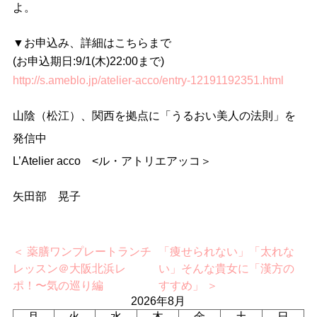
よ。
▼お申込み、詳細はこちらまで
(お申込期日:9/1(木)22:00まで)
http://s.ameblo.jp/atelier-acco/entry-12191192351.html
山陰（松江）、関西を拠点に「うるおい美人の法則」を
発信中
L’Atelier acco <ル・アトリエアッコ＞
矢田部 晃子
＜ 薬膳ワンプレートランチ
「痩せられない」「太れな
レッスン＠大阪北浜レ
い」そんな貴女に「漢方の
ポ！〜気の巡り編
すすめ」 ＞
2026年8月
月
火
水
木
金
土
日